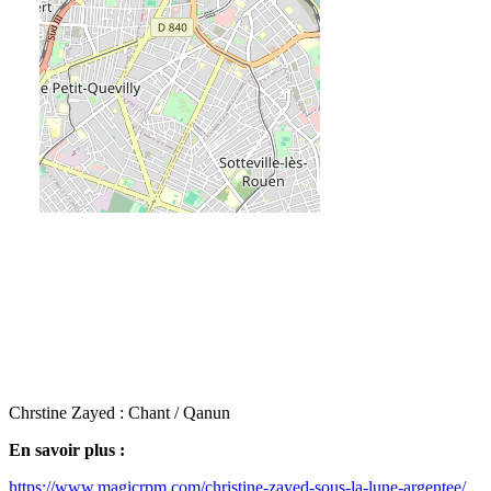
Chrstine Zayed : Chant / Qanun
En savoir plus :
https://www.magicrpm.com/christine-zayed-sous-la-lune-argentee/